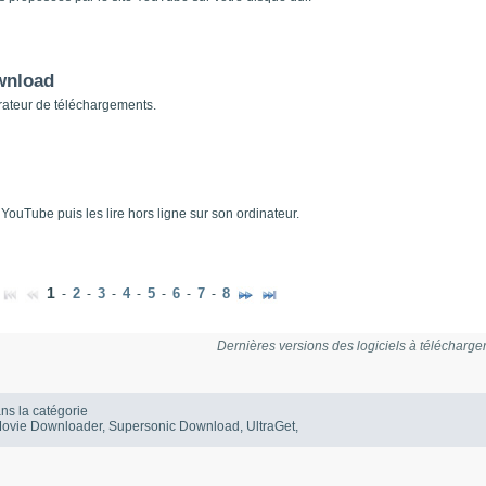
wnload
rateur de téléchargements.
ouTube puis les lire hors ligne sur son ordinateur.
1
2
3
4
5
6
7
8
-
-
-
-
-
-
-
Dernières versions des logiciels à télécharge
ns la catégorie
e Movie Downloader, Supersonic Download, UltraGet,