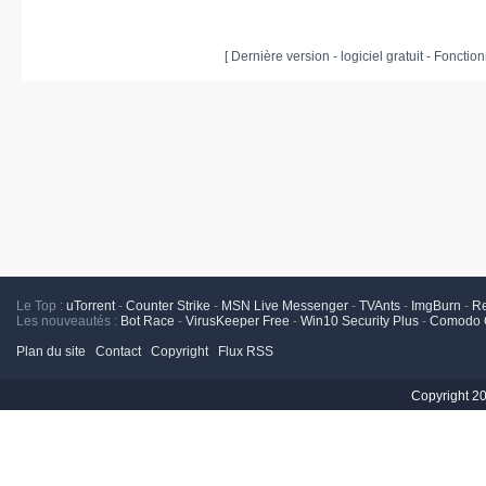
[ Dernière version - logiciel gratuit - Fonct
Le Top :
uTorrent
-
Counter Strike
-
MSN Live Messenger
-
TVAnts
-
ImgBurn
-
R
Les nouveautés :
Bot Race
-
VirusKeeper Free
-
Win10 Security Plus
-
Comodo C
Plan du site
Contact
Copyright
Flux RSS
Copyright 2