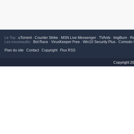
Le Top :
uTorrent
-
Counter Strike
-
MSN Live Messenger
-
TVAnts
-
ImgBurn
-
R
Les nouveautés :
Bot Race
-
VirusKeeper Free
-
Win10 Security Plus
-
Comodo C
Plan du site
Contact
Copyright
Flux RSS
Copyright 2