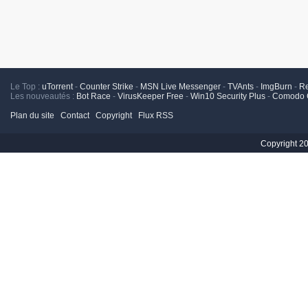
Le Top :
uTorrent
-
Counter Strike
-
MSN Live Messenger
-
TVAnts
-
ImgBurn
-
R
Les nouveautés :
Bot Race
-
VirusKeeper Free
-
Win10 Security Plus
-
Comodo C
Plan du site
Contact
Copyright
Flux RSS
Copyright 2